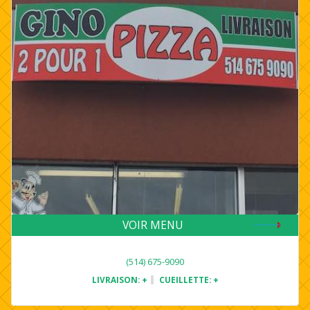
VOIR MENU
(514) 675-9090
LIVRAISON:
+
CUEILLETTE:
+